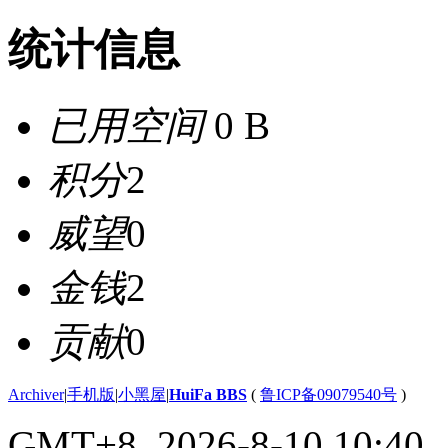
统计信息
已用空间
0 B
积分
2
威望
0
金钱
2
贡献
0
Archiver
|
手机版
|
小黑屋
|
HuiFa BBS
(
鲁ICP备09079540号
)
GMT+8, 2026-8-10 10:40
,