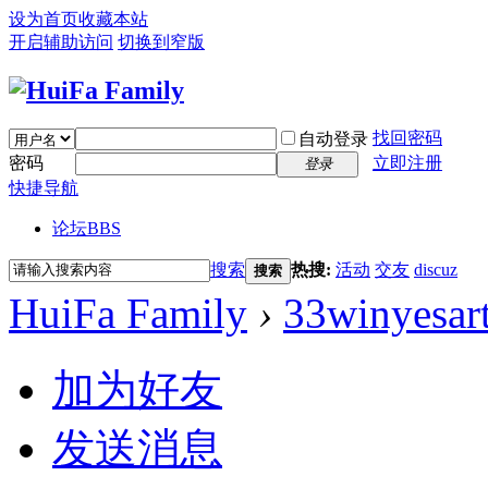
设为首页
收藏本站
开启辅助访问
切换到窄版
找回密码
自动登录
密码
立即注册
登录
快捷导航
论坛
BBS
搜索
热搜:
活动
交友
discuz
搜索
HuiFa Family
›
33winyesar
加为好友
发送消息