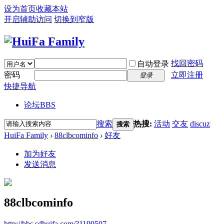
设为首页
收藏本站
开启辅助访问
切换到窄版
找回密码
自动登录
密码
立即注册
登录
快捷导航
论坛
BBS
搜索
热搜:
活动
交友
discuz
搜索
HuiFa Family
›
88clbcominfo
›
好友
加为好友
发送消息
88clbcominfo
http://bbs.sdhuifa.com/?1190507