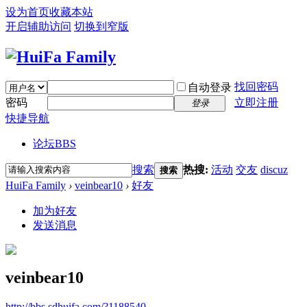
设为首页
收藏本站
开启辅助访问
切换到窄版
找回密码
自动登录
密码
立即注册
登录
快捷导航
论坛
BBS
搜索
热搜:
活动
交友
discuz
搜索
HuiFa Family
›
veinbear10
›
好友
加为好友
发送消息
veinbear10
http://bbs.sdhuifa.com/?1188540