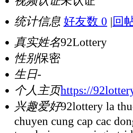
视频认证
未认证
统计信息
好友数 0
|
回帖
真实姓名
92Lottery
性别
保密
生日
-
个人主页
https://92lotter
兴趣爱好
92lottery la th
chuyen cung cap cac dong 