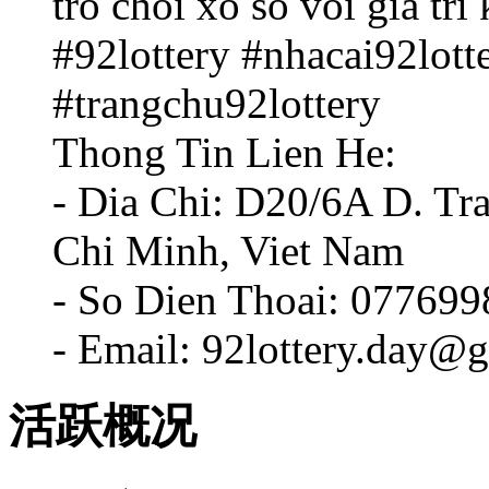
tro choi xo so voi gia tri
#92lottery #nhacai92lott
#trangchu92lottery
Thong Tin Lien He:
- Dia Chi: D20/6A D. Tr
Chi Minh, Viet Nam
- So Dien Thoai: 07769
- Email: 92lottery.day@
活跃概况