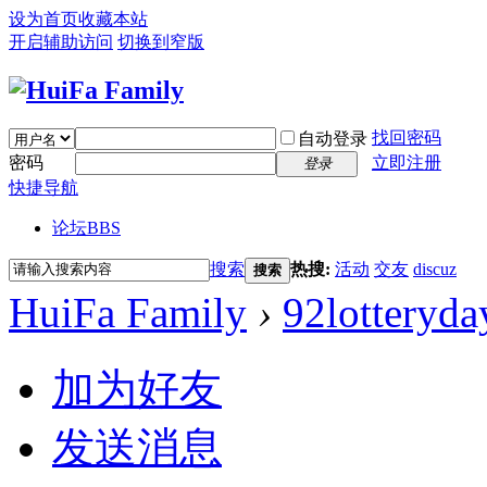
设为首页
收藏本站
开启辅助访问
切换到窄版
找回密码
自动登录
密码
立即注册
登录
快捷导航
论坛
BBS
搜索
热搜:
活动
交友
discuz
搜索
HuiFa Family
›
92lotteryda
加为好友
发送消息