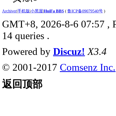
Archiver
|
手机版
|
小黑屋
|
HuiFa BBS
(
鲁ICP备09079540号
)
GMT+8, 2026-8-6 07:57
, 
14 queries .
Powered by
Discuz!
X3.4
© 2001-2017
Comsenz Inc.
返回顶部