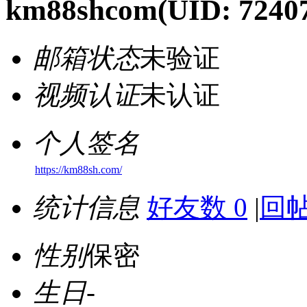
km88shcom
(UID: 7240
邮箱状态
未验证
视频认证
未认证
个人签名
https://km88sh.com/
统计信息
好友数 0
|
回帖
性别
保密
生日
-