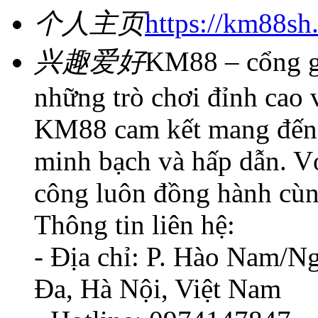
个人主页
https://km88sh
兴趣爱好
KM88 – cổng ga
những trò chơi đỉnh cao 
KM88 cam kết mang đến tr
minh bạch và hấp dẫn. V
công luôn đồng hành cùn
Thông tin liên hệ:
- Địa chỉ: P. Hào Nam/N
Đa, Hà Nội, Việt Nam