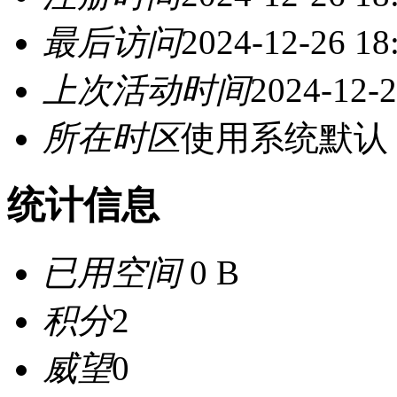
最后访问
2024-12-26 18
上次活动时间
2024-12-2
所在时区
使用系统默认
统计信息
已用空间
0 B
积分
2
威望
0