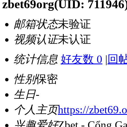
zbet69org
(UID: 711946
邮箱状态
未验证
视频认证
未认证
统计信息
好友数 0
|
回帖
性别
保密
生日
-
个人主页
https://zbet69.o
兴趣爱好
Zbet - Cổng G