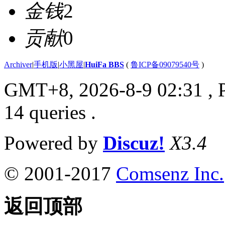
金钱
2
贡献
0
Archiver
|
手机版
|
小黑屋
|
HuiFa BBS
(
鲁ICP备09079540号
)
GMT+8, 2026-8-9 02:31
, 
14 queries .
Powered by
Discuz!
X3.4
© 2001-2017
Comsenz Inc.
返回顶部