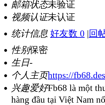
邮箱状态
未验证
视频认证
未认证
统计信息
好友数 0
|
回帖
性别
保密
生日
-
个人主页
https://fb68.de
兴趣爱好
Fb68 là một th
hàng đầu tại Việt Nam nổ