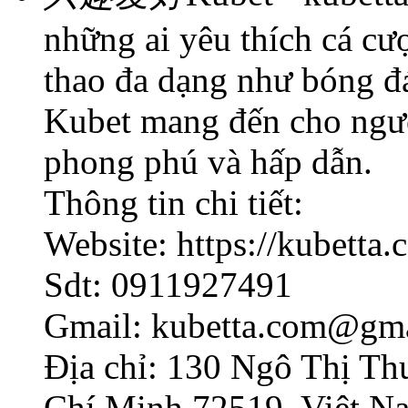
những ai yêu thích cá cư
thao đa dạng như bóng đá
Kubet mang đến cho ngườ
phong phú và hấp dẫn.
Thông tin chi tiết:
Website: https://kubetta.
Sdt: 0911927491
Gmail: kubetta.com@gm
Địa chỉ: 130 Ngô Thị Th
Chí Minh 72519, Việt N