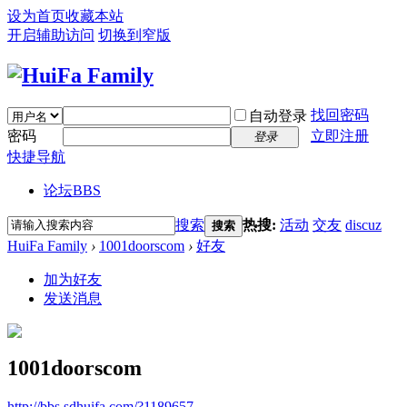
设为首页
收藏本站
开启辅助访问
切换到窄版
找回密码
自动登录
密码
立即注册
登录
快捷导航
论坛
BBS
搜索
热搜:
活动
交友
discuz
搜索
HuiFa Family
›
1001doorscom
›
好友
加为好友
发送消息
1001doorscom
http://bbs.sdhuifa.com/?1189657