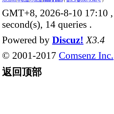
Archiver
|
手机版
|
小黑屋
|
HuiFa BBS
(
鲁ICP备09079540号
)
GMT+8, 2026-8-10 17:10
,
second(s), 14 queries .
Powered by
Discuz!
X3.4
© 2001-2017
Comsenz Inc.
返回顶部