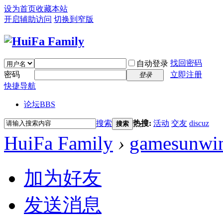
设为首页
收藏本站
开启辅助访问
切换到窄版
找回密码
自动登录
密码
立即注册
登录
快捷导航
论坛
BBS
搜索
热搜:
活动
交友
discuz
搜索
HuiFa Family
›
gamesunwi
加为好友
发送消息