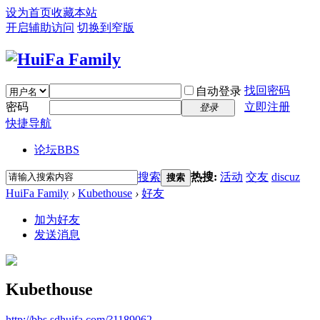
设为首页
收藏本站
开启辅助访问
切换到窄版
找回密码
自动登录
密码
立即注册
登录
快捷导航
论坛
BBS
搜索
热搜:
活动
交友
discuz
搜索
HuiFa Family
›
Kubethouse
›
好友
加为好友
发送消息
Kubethouse
http://bbs.sdhuifa.com/?1189062