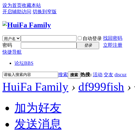
设为首页
收藏本站
开启辅助访问
切换到窄版
找回密码
自动登录
密码
立即注册
登录
快捷导航
论坛
BBS
搜索
热搜:
活动
交友
discuz
搜索
HuiFa Family
›
df999fish
›
加为好友
发送消息