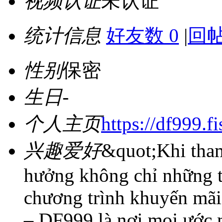
视频认证
未认证
统计信息
好友数 0
|
回帖
性别
保密
生日
-
个人主页
https://df999.fi
兴趣爱好
&quot;Khi tham
hưởng không chỉ những t
chương trình khuyến mãi 
– DF999 là nơi mọi ước m