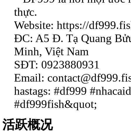
thực.
Website: https://df999.fis
ĐC: A5 Đ. Tạ Quang Bửu
Minh, Việt Nam
SĐT: 0923880931
Email: contact@df999.fi
hastags: #df999 #nhacai
#df999fish&quot;
活跃概况