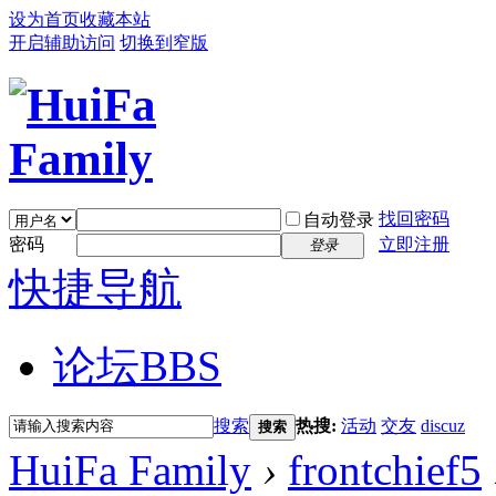
设为首页
收藏本站
开启辅助访问
切换到窄版
找回密码
自动登录
密码
立即注册
登录
快捷导航
论坛
BBS
搜索
热搜:
活动
交友
discuz
搜索
HuiFa Family
›
frontchief5