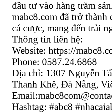
đầu tư vào hàng trăm sản
mabc8.com đã trở thành đ
cá cược, mang đến trải n
Thông tin liên hệ:
Website: https://mabc8.c
Phone: 0587.24.6868
Địa chỉ: 1307 Nguyễn T
Thanh Khê, Đà Nẵng, Vi
Email:mabc8com@conta
Hashtag: #abc8 #nhacai