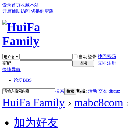
设为首页
收藏本站
开启辅助访问
切换到窄版
找回密码
自动登录
密码
立即注册
登录
快捷导航
论坛
BBS
搜索
热搜:
活动
交友
discuz
搜索
HuiFa Family
›
mabc8com
加为好友