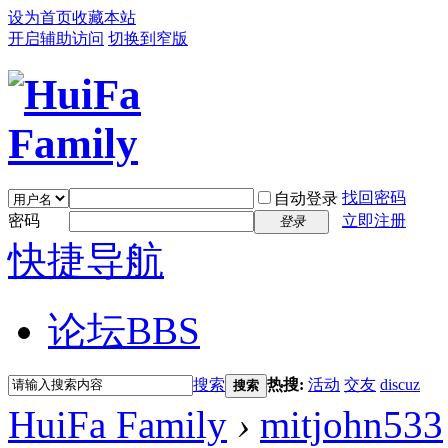
设为首页
收藏本站
开启辅助访问
切换到窄版
找回密码
自动登录
密码
立即注册
登录
快捷导航
论坛
BBS
搜索
热搜:
活动
交友
discuz
搜索
HuiFa Family
›
mitjohn533