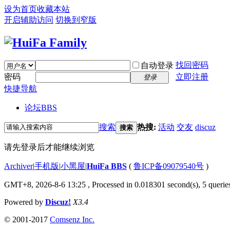
设为首页
收藏本站
开启辅助访问
切换到窄版
找回密码
自动登录
密码
立即注册
登录
快捷导航
论坛
BBS
搜索
热搜:
活动
交友
discuz
搜索
请先登录后才能继续浏览
Archiver
|
手机版
|
小黑屋
|
HuiFa BBS
(
鲁ICP备09079540号
)
GMT+8, 2026-8-6 13:25
, Processed in 0.018301 second(s), 5 queries
Powered by
Discuz!
X3.4
© 2001-2017
Comsenz Inc.