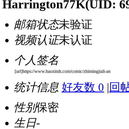
Harrington77K
(UID: 6
邮箱状态
未验证
视频认证
未认证
个人签名
[url]https://www.baozimh.com/comic/zhimingjiali-an
统计信息
好友数 0
|
回帖
性别
保密
生日
-