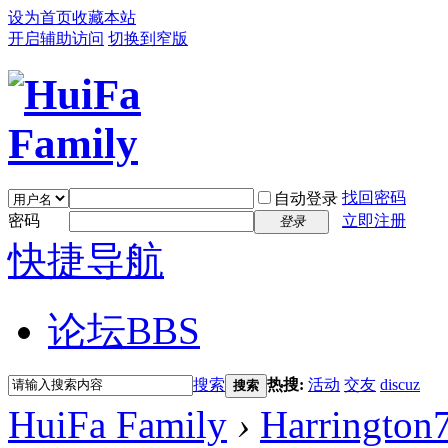
设为首页
收藏本站
开启辅助访问
切换到窄版
找回密码
自动登录
密码
立即注册
登录
快捷导航
论坛
BBS
搜索
热搜:
活动
交友
discuz
搜索
HuiFa Family
›
Harrington