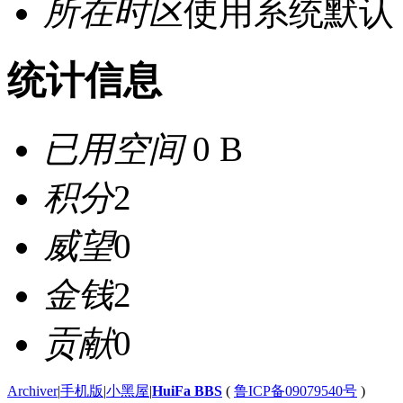
所在时区
使用系统默认
统计信息
已用空间
0 B
积分
2
威望
0
金钱
2
贡献
0
Archiver
|
手机版
|
小黑屋
|
HuiFa BBS
(
鲁ICP备09079540号
)