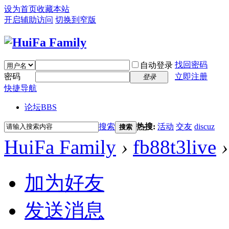
设为首页
收藏本站
开启辅助访问
切换到窄版
找回密码
自动登录
密码
立即注册
登录
快捷导航
论坛
BBS
搜索
热搜:
活动
交友
discuz
搜索
HuiFa Family
›
fb88t3live
›
加为好友
发送消息