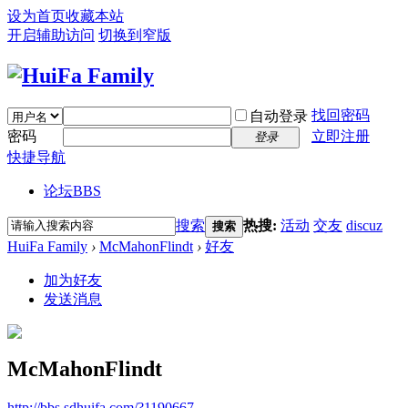
设为首页
收藏本站
开启辅助访问
切换到窄版
找回密码
自动登录
密码
立即注册
登录
快捷导航
论坛
BBS
搜索
热搜:
活动
交友
discuz
搜索
HuiFa Family
›
McMahonFlindt
›
好友
加为好友
发送消息
McMahonFlindt
http://bbs.sdhuifa.com/?1190667