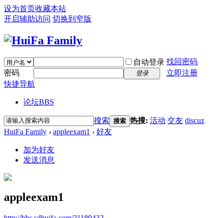
设为首页
收藏本站
开启辅助访问
切换到窄版
找回密码
自动登录
密码
立即注册
登录
快捷导航
论坛
BBS
搜索
热搜:
活动
交友
discuz
搜索
HuiFa Family
›
appleexam1
›
好友
加为好友
发送消息
appleexam1
http://bbs.sdhuifa.com/?1189432