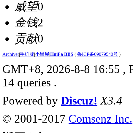
威望
0
金钱
2
贡献
0
Archiver
|
手机版
|
小黑屋
|
HuiFa BBS
(
鲁ICP备09079540号
)
GMT+8, 2026-8-8 16:55
, 
14 queries .
Powered by
Discuz!
X3.4
© 2001-2017
Comsenz Inc.