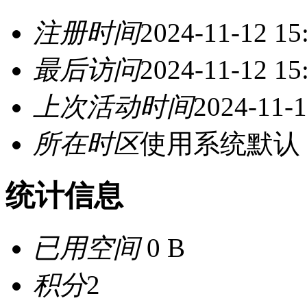
注册时间
2024-11-12 15
最后访问
2024-11-12 15
上次活动时间
2024-11-1
所在时区
使用系统默认
统计信息
已用空间
0 B
积分
2