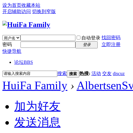
设为首页
收藏本站
开启辅助访问
切换到窄版
找回密码
自动登录
密码
立即注册
登录
快捷导航
论坛
BBS
搜索
热搜:
活动
交友
discuz
搜索
HuiFa Family
›
AlbertsenS
加为好友
发送消息