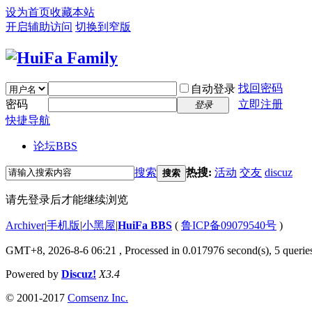
设为首页
收藏本站
开启辅助访问
切换到窄版
找回密码
自动登录
密码
立即注册
登录
快捷导航
论坛
BBS
搜索
热搜:
活动
交友
discuz
搜索
请先登录后才能继续浏览
Archiver
|
手机版
|
小黑屋
|
HuiFa BBS
(
鲁ICP备09079540号
)
GMT+8, 2026-8-6 06:21
, Processed in 0.017976 second(s), 5 queries
Powered by
Discuz!
X3.4
© 2001-2017
Comsenz Inc.