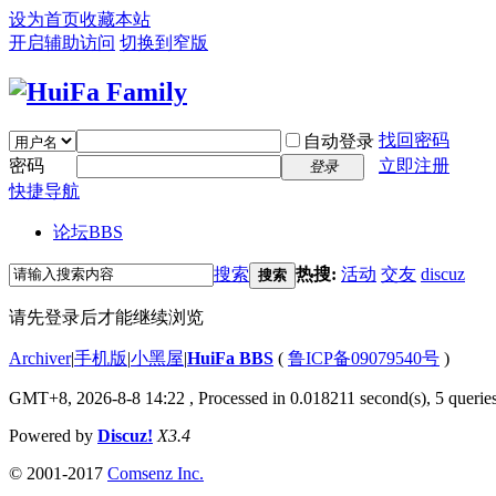
设为首页
收藏本站
开启辅助访问
切换到窄版
找回密码
自动登录
密码
立即注册
登录
快捷导航
论坛
BBS
搜索
热搜:
活动
交友
discuz
搜索
请先登录后才能继续浏览
Archiver
|
手机版
|
小黑屋
|
HuiFa BBS
(
鲁ICP备09079540号
)
GMT+8, 2026-8-8 14:22
, Processed in 0.018211 second(s), 5 queries
Powered by
Discuz!
X3.4
© 2001-2017
Comsenz Inc.