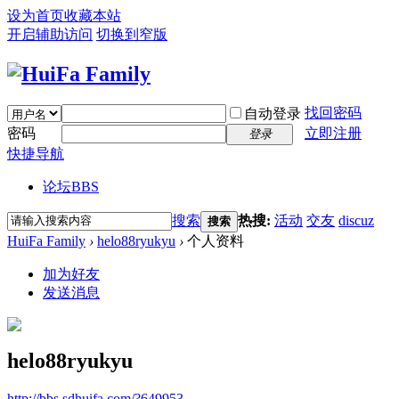
设为首页
收藏本站
开启辅助访问
切换到窄版
找回密码
自动登录
密码
立即注册
登录
快捷导航
论坛
BBS
搜索
热搜:
活动
交友
discuz
搜索
HuiFa Family
›
helo88ryukyu
›
个人资料
加为好友
发送消息
helo88ryukyu
http://bbs.sdhuifa.com/?649953