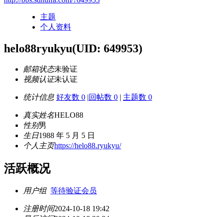
主题
个人资料
helo88ryukyu
(UID: 649953)
邮箱状态
未验证
视频认证
未认证
统计信息
好友数 0
|
回帖数 0
|
主题数 0
真实姓名
HELO88
性别
男
生日
1988 年 5 月 5 日
个人主页
https://helo88.ryukyu/
活跃概况
用户组
等待验证会员
注册时间
2024-10-18 19:42