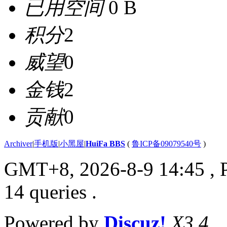
已用空间
0 B
积分
2
威望
0
金钱
2
贡献
0
Archiver
|
手机版
|
小黑屋
|
HuiFa BBS
(
鲁ICP备09079540号
)
GMT+8, 2026-8-9 14:45
, 
14 queries .
Powered by
Discuz!
X3.4