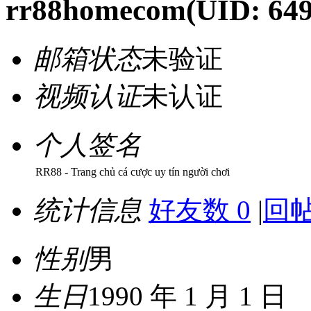
rr88homecom
(UID: 64
邮箱状态
未验证
视频认证
未认证
个人签名
RR88 - Trang chủ cá cược uy tín người chơi
统计信息
好友数 0
|
回帖
性别
男
生日
1990 年 1 月 1 日