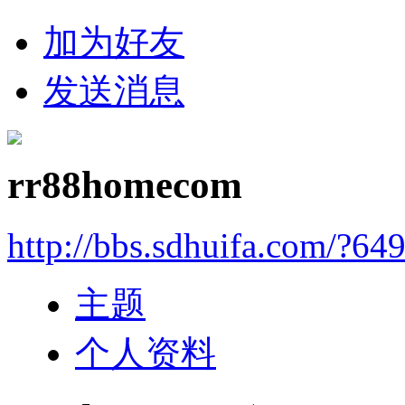
加为好友
发送消息
rr88homecom
http://bbs.sdhuifa.com/?64
主题
个人资料