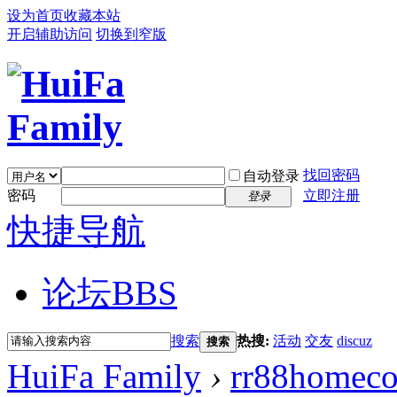
设为首页
收藏本站
开启辅助访问
切换到窄版
找回密码
自动登录
密码
立即注册
登录
快捷导航
论坛
BBS
搜索
热搜:
活动
交友
discuz
搜索
HuiFa Family
›
rr88homec