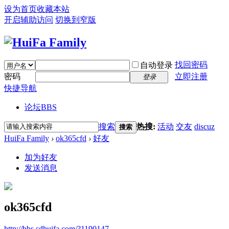
设为首页
收藏本站
开启辅助访问
切换到窄版
找回密码
自动登录
密码
立即注册
登录
快捷导航
论坛
BBS
搜索
热搜:
活动
交友
discuz
搜索
HuiFa Family
›
ok365cfd
›
好友
加为好友
发送消息
ok365cfd
http://bbs.sdhuifa.com/?1190147