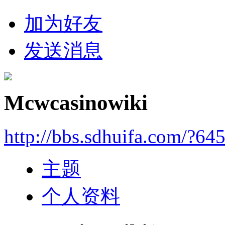
加为好友
发送消息
Mcwcasinowiki
http://bbs.sdhuifa.com/?64
主题
个人资料