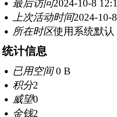
最后访问
2024-10-8 12:
上次活动时间
2024-10-8
所在时区
使用系统默认
统计信息
已用空间
0 B
积分
2
威望
0
金钱
2