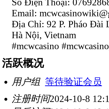
Số Điện Thoại: 0769286
Email: mcwcasinowiki@
Địa Chỉ: 92 P. Pháo Đài
Hà Nội, Vietnam
#mcwcasino #mcwcasino
活跃概况
用户组
等待验证会员
注册时间
2024-10-8 12: