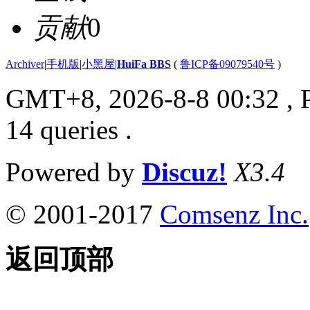
贡献
0
Archiver
|
手机版
|
小黑屋
|
HuiFa BBS
(
鲁ICP备09079540号
)
GMT+8, 2026-8-8 00:32
, 
14 queries .
Powered by
Discuz!
X3.4
© 2001-2017
Comsenz Inc.
返回顶部