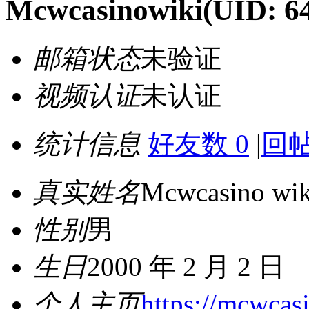
Mcwcasinowiki
(UID: 6
邮箱状态
未验证
视频认证
未认证
统计信息
好友数 0
|
回帖
真实姓名
Mcwcasino wik
性别
男
生日
2000 年 2 月 2 日
个人主页
https://mcwcas