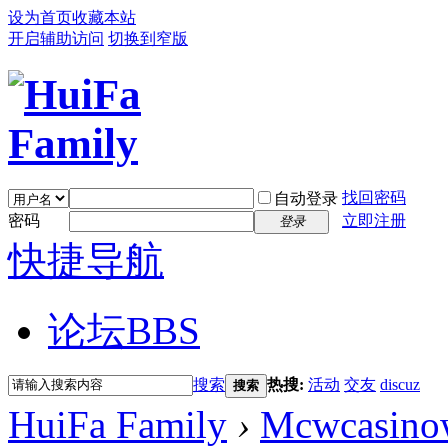
设为首页
收藏本站
开启辅助访问
切换到窄版
找回密码
自动登录
密码
立即注册
登录
快捷导航
论坛
BBS
搜索
热搜:
活动
交友
discuz
搜索
HuiFa Family
›
Mcwcasino