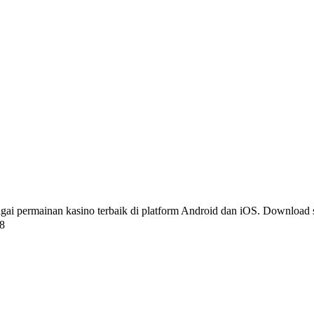
ai permainan kasino terbaik di platform Android dan iOS. Download
8