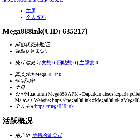
主题
个人资料
Mega888ink
(UID: 635217)
邮箱状态
未验证
视频认证
未认证
统计信息
好友数 0
|
回帖数 0
|
主题数 0
真实姓名
Mega888 ink
性别
保密
生日
-
公司
Muat turun Mega888 APK - Dapatkan akses kepada pelbag
Malaysia Website: https://mega888.ink #Mega888ink #Mega88
个人主页
https://mega888.ink
活跃概况
用户组
等待验证会员