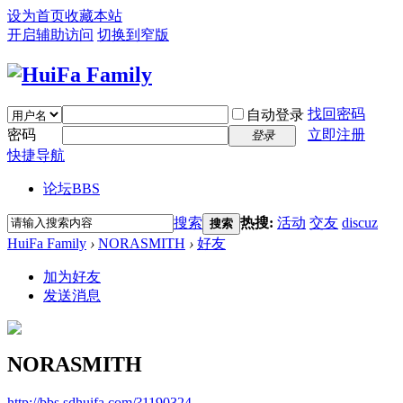
设为首页
收藏本站
开启辅助访问
切换到窄版
找回密码
自动登录
密码
立即注册
登录
快捷导航
论坛
BBS
搜索
热搜:
活动
交友
discuz
搜索
HuiFa Family
›
NORASMITH
›
好友
加为好友
发送消息
NORASMITH
http://bbs.sdhuifa.com/?1190324