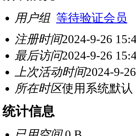
用户组
等待验证会员
注册时间
2024-9-26 15:
最后访问
2024-9-26 15:
上次活动时间
2024-9-26
所在时区
使用系统默认
统计信息
已用空间
0 B