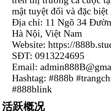
mật tuyệt đối và đặc biệt
Địa chỉ: 11 Ngõ 34 Đườ
Hà Nội, Việt Nam
Website: https://888b.stu
SĐT: 0913224695
Email: admin888B@gma
Hashtag: #888b #trangc
#888blink
活跃概况