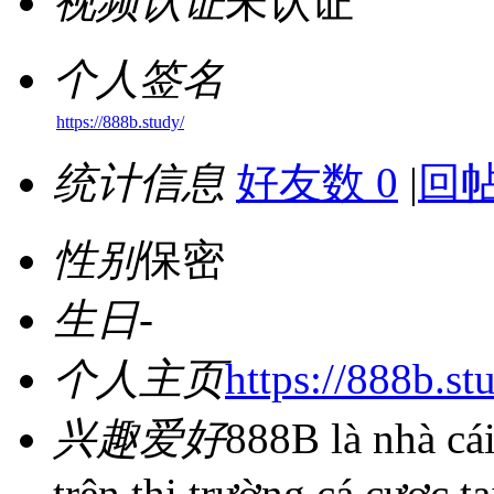
视频认证
未认证
个人签名
https://888b.study/
统计信息
好友数 0
|
回帖
性别
保密
生日
-
个人主页
https://888b.st
兴趣爱好
888B là nhà cái
trên thị trường cá cược t