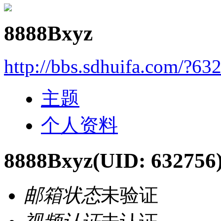
8888Bxyz
http://bbs.sdhuifa.com/?63
主题
个人资料
8888Bxyz
(UID: 632756
邮箱状态
未验证