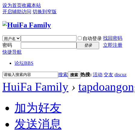
设为首页
收藏本站
开启辅助访问
切换到窄版
找回密码
自动登录
密码
立即注册
登录
快捷导航
论坛
BBS
搜索
热搜:
活动
交友
discuz
搜索
HuiFa Family
›
tapdoangon
加为好友
发送消息