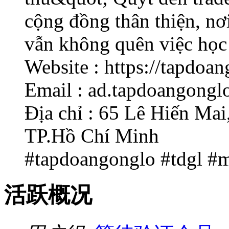
cộng đồng thân thiện, nơi
vẫn không quên việc học 
Website : https://tapdoa
Email : ad.tapdoangong
Địa chỉ : 65 Lê Hiến Ma
TP.Hồ Chí Minh
#tapdoangonglo #tdgl #
活跃概况