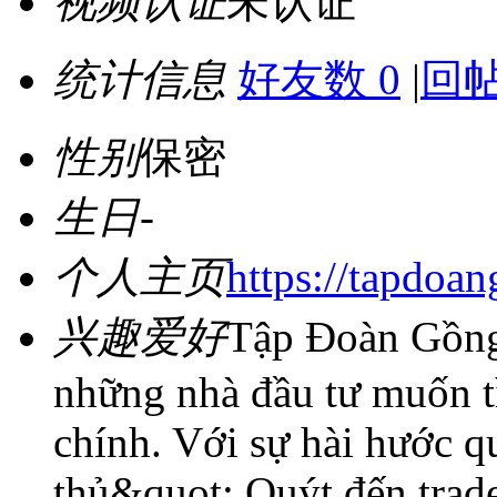
视频认证
未认证
统计信息
好友数 0
|
回帖
性别
保密
生日
-
个人主页
https://tapdoa
兴趣爱好
Tập Đoàn Gồng 
những nhà đầu tư muốn tì
chính. Với sự hài hước q
thủ&quot; Quýt đến trade