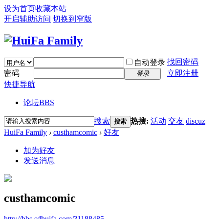
设为首页
收藏本站
开启辅助访问
切换到窄版
找回密码
自动登录
密码
立即注册
登录
快捷导航
论坛
BBS
搜索
热搜:
活动
交友
discuz
搜索
HuiFa Family
›
custhamcomic
›
好友
加为好友
发送消息
custhamcomic
http://bbs.sdhuifa.com/?1188485