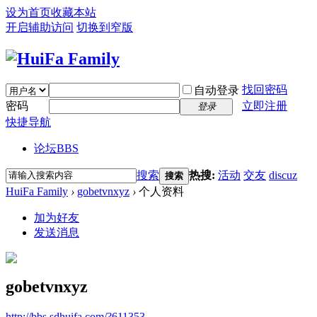
设为首页
收藏本站
开启辅助访问
切换到窄版
找回密码
自动登录
密码
立即注册
登录
快捷导航
论坛
BBS
搜索
热搜:
活动
交友
discuz
搜索
HuiFa Family
›
gobetvnxyz
›
个人资料
加为好友
发送消息
gobetvnxyz
http://bbs.sdhuifa.com/?611353