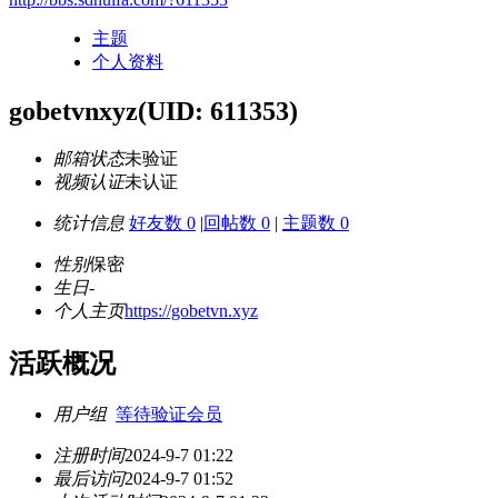
主题
个人资料
gobetvnxyz
(UID: 611353)
邮箱状态
未验证
视频认证
未认证
统计信息
好友数 0
|
回帖数 0
|
主题数 0
性别
保密
生日
-
个人主页
https://gobetvn.xyz
活跃概况
用户组
等待验证会员
注册时间
2024-9-7 01:22
最后访问
2024-9-7 01:52