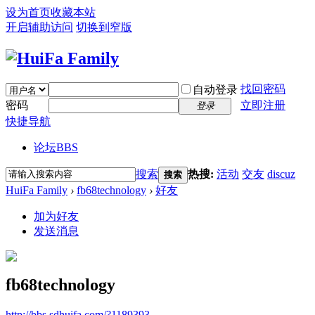
设为首页
收藏本站
开启辅助访问
切换到窄版
找回密码
自动登录
密码
立即注册
登录
快捷导航
论坛
BBS
搜索
热搜:
活动
交友
discuz
搜索
HuiFa Family
›
fb68technology
›
好友
加为好友
发送消息
fb68technology
http://bbs.sdhuifa.com/?1189393