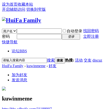
设为首页
收藏本站
开启辅助访问
切换到窄版
找回密码
自动登录
密码
立即注册
登录
快捷导航
论坛
BBS
搜索
热搜:
活动
交友
discuz
搜索
HuiFa Family
›
kuwinmeme
›
好友
加为好友
发送消息
kuwinmeme
http://bbs.sdhuifa.com/?1188907