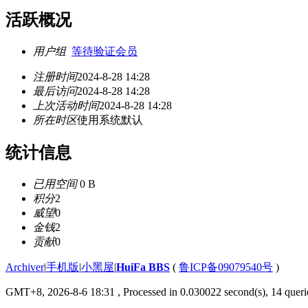
活跃概况
用户组
等待验证会员
注册时间
2024-8-28 14:28
最后访问
2024-8-28 14:28
上次活动时间
2024-8-28 14:28
所在时区
使用系统默认
统计信息
已用空间
0 B
积分
2
威望
0
金钱
2
贡献
0
Archiver
|
手机版
|
小黑屋
|
HuiFa BBS
(
鲁ICP备09079540号
)
GMT+8, 2026-8-6 18:31
, Processed in 0.030022 second(s), 14 querie