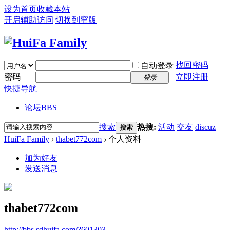
设为首页
收藏本站
开启辅助访问
切换到窄版
找回密码
自动登录
密码
立即注册
登录
快捷导航
论坛
BBS
搜索
热搜:
活动
交友
discuz
搜索
HuiFa Family
›
thabet772com
›
个人资料
加为好友
发送消息
thabet772com
http://bbs.sdhuifa.com/?601303