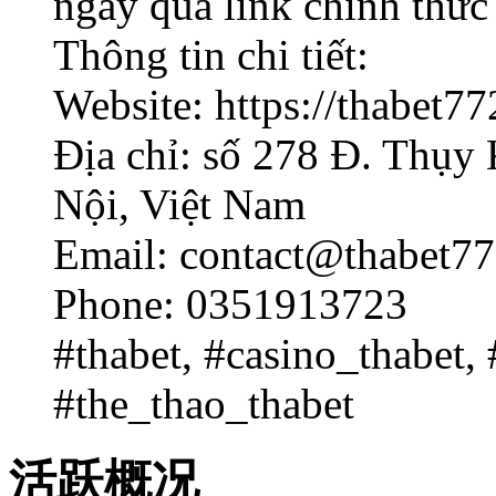
ngay qua link chính thức
Thông tin chi tiết:
Website: https://thabet7
Địa chỉ: số 278 Đ. Thụy
Nội, Việt Nam
Email: contact@thabet7
Phone: 0351913723
#thabet, #casino_thabet,
#the_thao_thabet
活跃概况