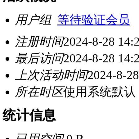
用户组
等待验证会员
注册时间
2024-8-28 14:
最后访问
2024-8-28 14:
上次活动时间
2024-8-28
所在时区
使用系统默认
统计信息
已用空间
0 B