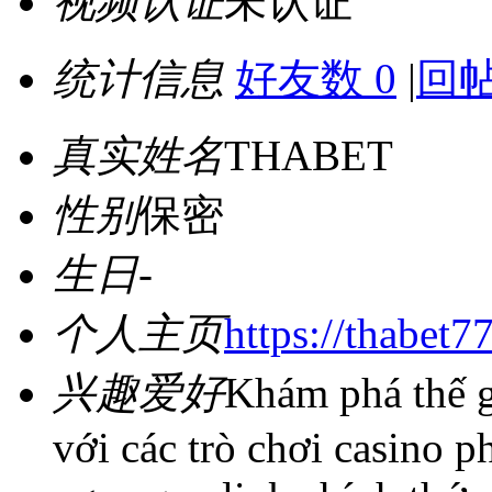
视频认证
未认证
统计信息
好友数 0
|
回帖
真实姓名
THABET
性别
保密
生日
-
个人主页
https://thabet7
兴趣爱好
Khám phá thế g
với các trò chơi casino 