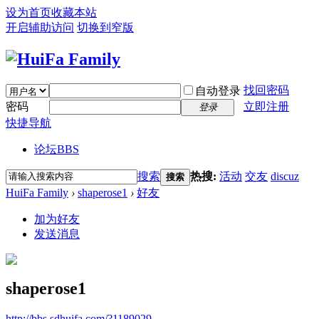
设为首页
收藏本站
开启辅助访问
切换到窄版
找回密码
自动登录
密码
立即注册
登录
快捷导航
论坛
BBS
搜索
热搜:
活动
交友
discuz
搜索
HuiFa Family
›
shaperose1
›
好友
加为好友
发送消息
shaperose1
http://bbs.sdhuifa.com/?1189029