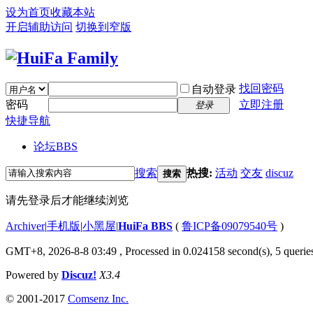
设为首页
收藏本站
开启辅助访问
切换到窄版
找回密码
自动登录
密码
立即注册
登录
快捷导航
论坛
BBS
搜索
热搜:
活动
交友
discuz
搜索
请先登录后才能继续浏览
Archiver
|
手机版
|
小黑屋
|
HuiFa BBS
(
鲁ICP备09079540号
)
GMT+8, 2026-8-8 03:49
, Processed in 0.024158 second(s), 5 queries
Powered by
Discuz!
X3.4
© 2001-2017
Comsenz Inc.