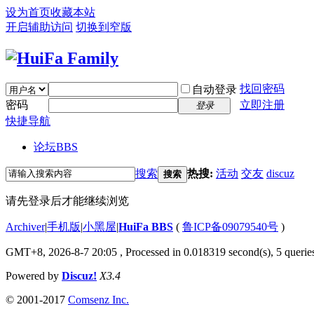
设为首页
收藏本站
开启辅助访问
切换到窄版
找回密码
自动登录
密码
立即注册
登录
快捷导航
论坛
BBS
搜索
热搜:
活动
交友
discuz
搜索
请先登录后才能继续浏览
Archiver
|
手机版
|
小黑屋
|
HuiFa BBS
(
鲁ICP备09079540号
)
GMT+8, 2026-8-7 20:05
, Processed in 0.018319 second(s), 5 queries
Powered by
Discuz!
X3.4
© 2001-2017
Comsenz Inc.