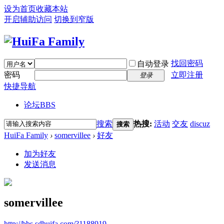
设为首页
收藏本站
开启辅助访问
切换到窄版
找回密码
自动登录
密码
立即注册
登录
快捷导航
论坛
BBS
搜索
热搜:
活动
交友
discuz
搜索
HuiFa Family
›
somervillee
›
好友
加为好友
发送消息
somervillee
http://bbs.sdhuifa.com/?1188919