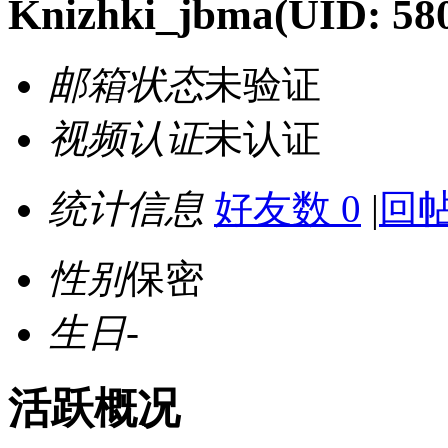
Knizhki_jbma
(UID: 58
邮箱状态
未验证
视频认证
未认证
统计信息
好友数 0
|
回帖
性别
保密
生日
-
活跃概况