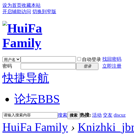
设为首页
收藏本站
开启辅助访问
切换到窄版
找回密码
自动登录
密码
立即注册
登录
快捷导航
论坛
BBS
搜索
热搜:
活动
交友
discuz
搜索
HuiFa Family
›
Knizhki_jb