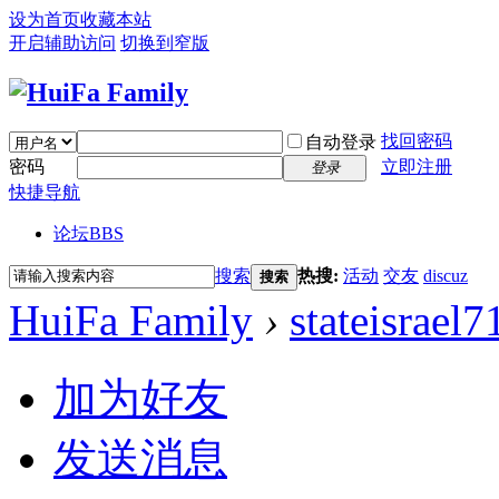
设为首页
收藏本站
开启辅助访问
切换到窄版
找回密码
自动登录
密码
立即注册
登录
快捷导航
论坛
BBS
搜索
热搜:
活动
交友
discuz
搜索
HuiFa Family
›
stateisrael7
加为好友
发送消息