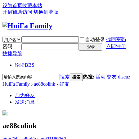
设为首页
收藏本站
开启辅助访问
切换到窄版
找回密码
自动登录
密码
立即注册
登录
快捷导航
论坛
BBS
搜索
热搜:
活动
交友
discuz
搜索
HuiFa Family
›
ae88colink
›
好友
加为好友
发送消息
ae88colink
http://bbs.sdhuifa.com/?1189060