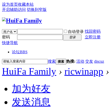
设为首页
收藏本站
开启辅助访问
切换到窄版
找回密码
自动登录
密码
立即注册
登录
快捷导航
论坛
BBS
搜索
热搜:
活动
交友
discuz
搜索
HuiFa Family
›
ricwinapp
›
加为好友
发送消息