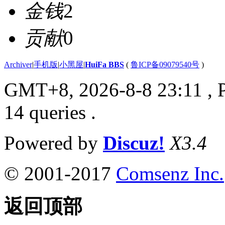
金钱
2
贡献
0
Archiver
|
手机版
|
小黑屋
|
HuiFa BBS
(
鲁ICP备09079540号
)
GMT+8, 2026-8-8 23:11
, 
14 queries .
Powered by
Discuz!
X3.4
© 2001-2017
Comsenz Inc.
返回顶部