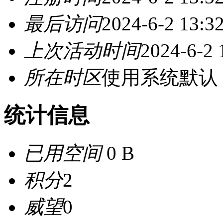
最后访问
2024-6-2 13:3
上次活动时间
2024-6-2 
所在时区
使用系统默认
统计信息
已用空间
0 B
积分
2
威望
0