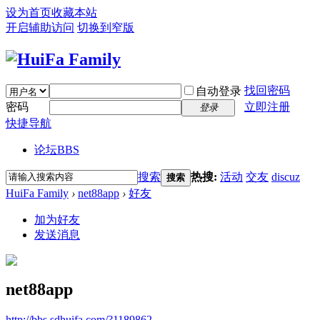
设为首页
收藏本站
开启辅助访问
切换到窄版
找回密码
自动登录
密码
立即注册
登录
快捷导航
论坛
BBS
搜索
热搜:
活动
交友
discuz
搜索
HuiFa Family
›
net88app
›
好友
加为好友
发送消息
net88app
http://bbs.sdhuifa.com/?1189862