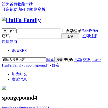
设为首页
收藏本站
开启辅助访问
切换到窄版
找回密码
自动登录
密码
立即注册
登录
快捷导航
论坛
BBS
搜索
热搜:
活动
交友
discuz
搜索
HuiFa Family
›
spongepound4
›
好友
加为好友
发送消息
spongepound4
http://bbs.sdhuifa.com/?1190311